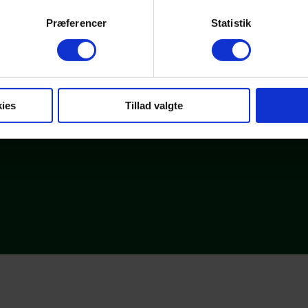
Præferencer
Statistik
 modtage en bekræftelse via email. Hvis du har bestilt online katalog, vil
IL BO I
ies
Tillad valgte
de er speciel og skal behandles derefter. Ordet “plejer” eksisterer ikke h