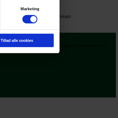
Marketing
 du i mailen også finde et link til kataloget.
Tillad alle cookies
os os. Vi mener det alvorligt, når vi siger, at vores huse altid er