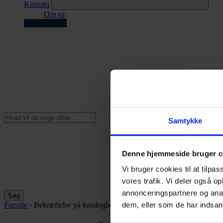
Kontakt
Om os
Bestil katalog
MENU
Samtykke
Denne hjemmeside bruger c
Vi bruger cookies til at tilpas
vores trafik. Vi deler også 
annonceringspartnere og anal
Søg
dem, eller som de har indsaml
Forside
›
Bekræftelse på katalogbestilling