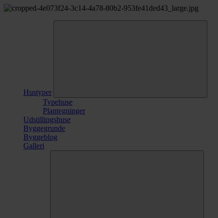
Hustyper
Typehuse
Plantegninger
Udstillingshuse
Byggegrunde
Byggeblog
Galleri