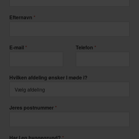
Efternavn
*
E-mail
*
Telefon
*
Hvilken afdeling ønsker I møde i?
Jeres postnummer
*
Har I en byggegrund?
*