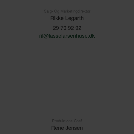
Salg- Og Marketingdirektør
Rikke Legarth
29 70 92 92
ril@lasselarsenhuse.dk
Produktions Chef
Rene Jensen