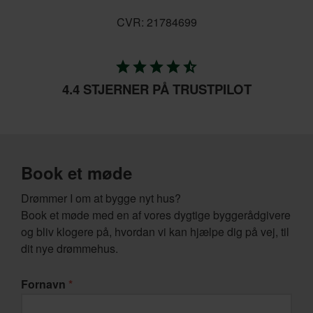
CVR: 21784699
grade
grade
grade
grade
star_half
4.4 STJERNER PÅ TRUSTPILOT
Book et møde
Drømmer I om at bygge nyt hus?
Book et møde med en af vores dygtige byggerådgivere
og bliv klogere på, hvordan vi kan hjælpe dig på vej, til
dit nye drømmehus.
Fornavn
*