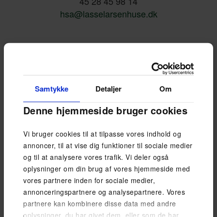
45 28 45 98 14
hsa@lasselarsenhuse.dk
Samtykke
Detaljer
Om
Denne hjemmeside bruger cookies
Vi bruger cookies til at tilpasse vores indhold og
annoncer, til at vise dig funktioner til sociale medier
Byggerådgiver - Vest-, Sydjylland Og Fyn
og til at analysere vores trafik. Vi deler også
Sanne Lykke
oplysninger om din brug af vores hjemmeside med
28 11 21 54
vores partnere inden for sociale medier,
sly@lasselarsenhuse.dk
annonceringspartnere og analysepartnere. Vores
partnere kan kombinere disse data med andre
oplysninger, du har givet dem, eller som de har