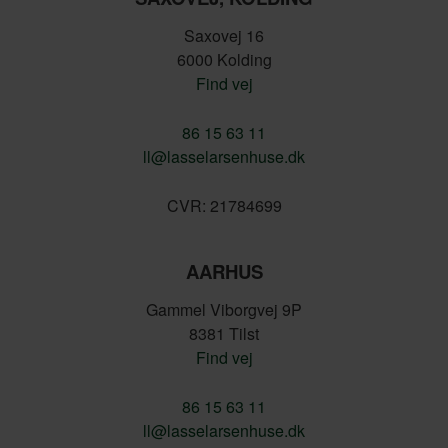
Saxovej 16
6000
Kolding
Find vej
86 15 63 11
ll@lasselarsenhuse.dk
CVR: 21784699
AARHUS
Gammel Viborgvej 9P
8381
Tilst
Find vej
86 15 63 11
ll@lasselarsenhuse.dk