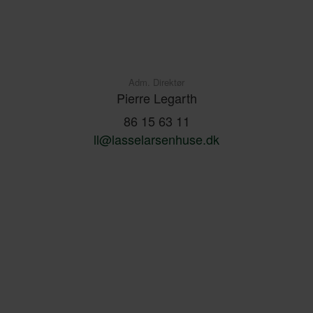
Adm. Direktør
Pierre Legarth
86 15 63 11
ll@lasselarsenhuse.dk