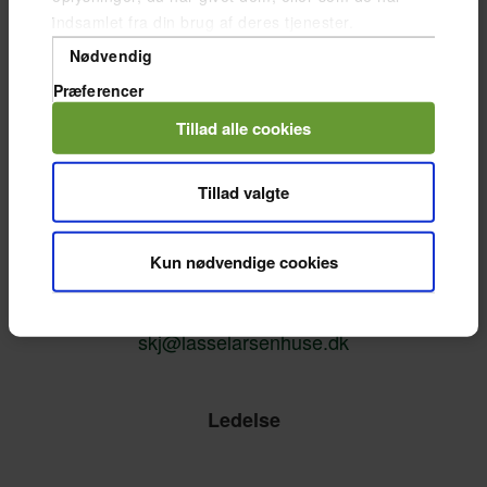
indsamlet fra din brug af deres tjenester.
Samtykkevalg
Nødvendig
Præferencer
Statistik
Tillad alle cookies
Marketing
Tillad valgte
Byggerådgiver - Vest-, Sydjylland Og Fyn
Kun nødvendige cookies
Sanja Kjærhus
26 77 14 06
skj@lasselarsenhuse.dk
Ledelse