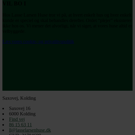
VIL BO I
Hos Lasse Larsen Huse tror vi på, at hvert enkelt hus og hver enkelt
kunde er speciel og skal behandles derefter. Ordet “plejer” eksisterer
ikke hos os. Vi mener det alvorligt, når vi siger, at vores huse altid er
velbyggede.
Læs vores cookie- og privatlivspolitik
Saxovej, Kolding
Saxovej 16
6000
Kolding
Find vej
86 15 63 11
ll@lasselarsenhuse.dk