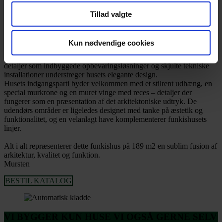
hvert eneste rum. Ovenlysene er ikke kun en æstetisk tilføjelse, men
også en praktisk måde at forbedre livskvaliteten ved at udnytte det
Tillad valgte
naturlige dagslys optimalt.
Overalt i huset er der fokus på håndværk og detaljer. Indretningen
Kun nødvendige cookies
på de 189 m2 er nøje planlagt for at optimere funktionaliteten. Åbne
rum skaber en fornemmelse af rummelighed, mens funktionelle
detaljer som indbyggede opbevaringsløsninger og skjulte tekniske
installationer understreger husets elegante design.
Husets indgangsparti byder velkommen med et stilrent udhæng, en
special murkrone og en muret vinge med reces – detaljer der
fungerer som en præsentation af det arkitektoniske udtryk. De
udendørs områder er ligeledes designet med tanke på æstetik og
funktionalitet, og en velanlagt have komplementerer funkishusets
linjer.
Alt i alt repræsenterer dette funkishus på 189 m2 en sublim fusion af
arkitektur, kvalitet og funktion.
Mursten
BESTIL KATALOG
VI BYGGER KUN HUSE VI OGSÅ GERNE SELV