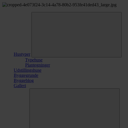
Hustyper
Typehuse
Plantegninger
Udstillingshuse
Byggegrunde
Byggeblog
Galleri