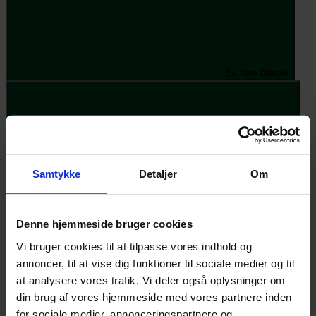
Se flere billeder
Samtykke
Detaljer
Om
Se plantegninger
Forside
›
Udstillingshuse
›
Udstillingshuse i Jylland
›
Munkebakken
30, 8370 Hadsten
Denne hjemmeside bruger cookies
Munkebakken 30, 8370
Vi bruger cookies til at tilpasse vores indhold og
annoncer, til at vise dig funktioner til sociale medier og til
Hadsten
at analysere vores trafik. Vi deler også oplysninger om
din brug af vores hjemmeside med vores partnere inden
Kerneværdierne for vores husbyggeri er tidløs arkitektur, avanceret
for sociale medier, annonceringspartnere og