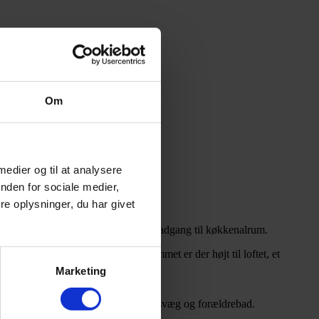
Om
 medier og til at analysere
d masser af lysindfald og udeliv.
nden for sociale medier,
e oplysninger, du har givet
ang til et stort bryggers og direkte adgang til køkkenalrum.
sning til hygge og gæster. I alrummet er der højt til loftet, et
Marketing
r der et skønt soveværelse med skabsvæg og forældrebad.