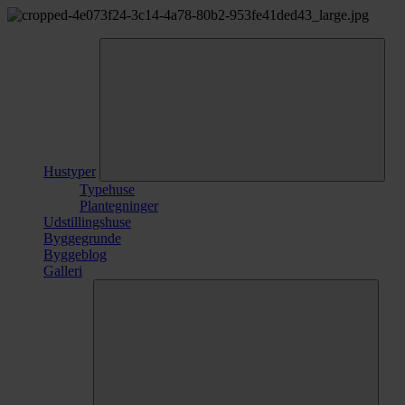
Hustyper
Typehuse
Plantegninger
Udstillingshuse
Byggegrunde
Byggeblog
Galleri