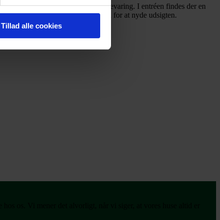
ighed for en praktisk og skjult opbevaring. I entréen findes der en
at som gulvet, hvilket giver mulighed for at nyde udsigten.
Tillad alle cookies
et eksklusivt og attraktivt udseende.
os os. Vi mener det alvorligt, når vi siger, at vores huse altid er