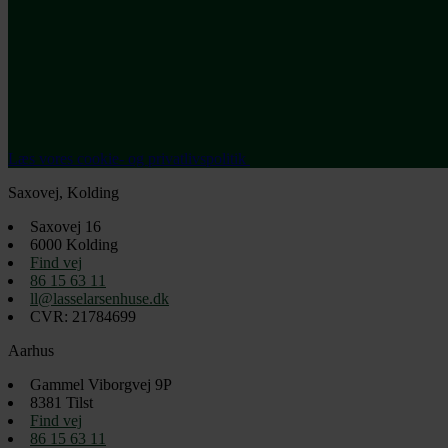
Læs vores cookie- og privatlivspolitik
Saxovej, Kolding
Saxovej 16
6000
Kolding
Find vej
86 15 63 11
ll@lasselarsenhuse.dk
CVR: 21784699
Aarhus
Gammel Viborgvej 9P
8381
Tilst
Find vej
86 15 63 11