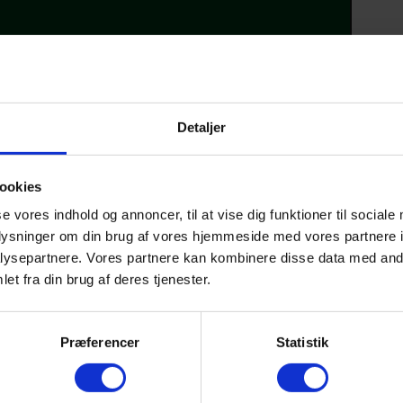
Se plantegninger
13, 8283 Hinnerup
Detaljer
up
ookies
se vores indhold og annoncer, til at vise dig funktioner til sociale
g for øje – et minimum af spildplads kombineret med store opholdsrum me
oplysninger om din brug af vores hjemmeside med vores partnere i
ysepartnere. Vores partnere kan kombinere disse data med andr
et fra din brug af deres tjenester.
entré, som byder både dig dine gæster indenfor. Via entréen er der adg
tionelle familiehus, som kan rumme alt fra madlavning, børnenes lektielæ
Præferencer
Statistik
hed for at dække op til større sammenkomster. Med adgang fra stuen e