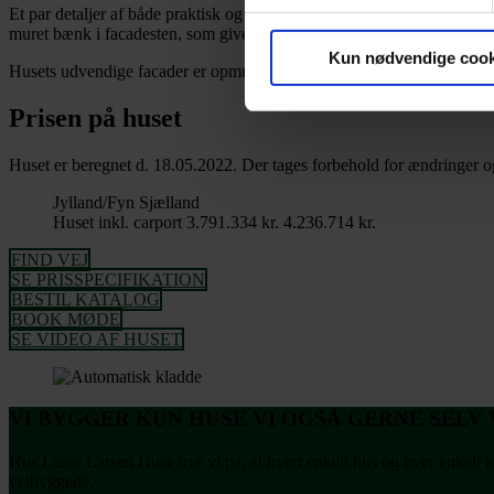
Et par detaljer af både praktisk og hyggelig karakter i huset skal fre
muret bænk i facadesten, som giver et råt udtryk til det stilrene funki
Kun nødvendige cook
Husets udvendige facader er opmuret i blødstrøgne mursten fra Strøjer 
Prisen på huset
Huset er beregnet d. 18.05.2022. Der tages forbehold for ændringer og
Jylland/Fyn
Sjælland
Huset inkl. carport
3.791.334 kr.
4.236.714 kr.
FIND VEJ
SE PRISSPECIFIKATION
BESTIL KATALOG
BOOK MØDE
SE VIDEO AF HUSET
VI BYGGER KUN HUSE VI OGSÅ GERNE SELV V
Hos Lasse Larsen Huse tror vi på, at hvert enkelt hus og hver enkelt kun
velbyggede.