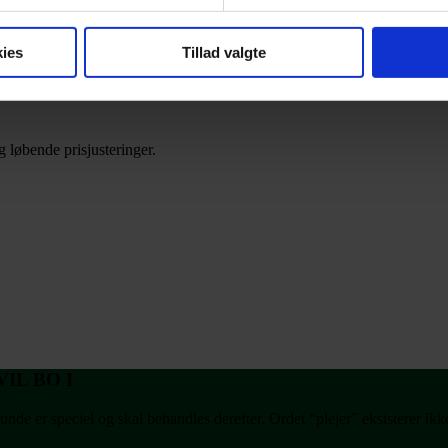
mhæves – det skjulte depot gemt bag højskabe i køkkenalrummet giver mul
shus og i stuen har vi lavet en hyggelig siddeniche udført i samme lamin
ies
Tillad valgte
Tegl og huset har flere steder fremspring i murværket, som giver huset 
 løbende prisjusteringer.
IL BO I
de er speciel og skal behandles derefter. Ordet “plejer” eksisterer ikke h